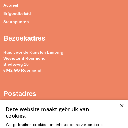
Actueel
Erfgoedbeleid
Steunpunten
Bezoekadres
Huis voor de Kunsten Limburg
Weerstand Roermond
Bredeweg 10
6042 GG Roermond
Postadres
×
SAM Limburg
Deze website maakt gebruik van
Postbus 203
cookies.
6040 AE ROERMOND
We gebruiken cookies om inhoud en advertenties te