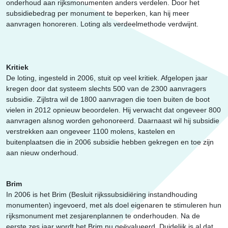
Erfgoed
onderhoud aan rijksmonumenten anders verdelen. Door het
subsidiebedrag per monument te beperken, kan hij meer
aanvragen honoreren. Loting als verdeelmethode verdwijnt.
Kritiek
De loting, ingesteld in 2006, stuit op veel kritiek. Afgelopen jaar
kregen door dat systeem slechts 500 van de 2300 aanvragers
subsidie. Zijlstra wil de 1800 aanvragen die toen buiten de boot
vielen in 2012 opnieuw beoordelen. Hij verwacht dat ongeveer 800
aanvragen alsnog worden gehonoreerd. Daarnaast wil hij subsidie
verstrekken aan ongeveer 1100 molens, kastelen en
buitenplaatsen die in 2006 subsidie hebben gekregen en toe zijn
aan nieuw onderhoud.
Brim
In 2006 is het Brim (Besluit rijkssubsidiëring instandhouding
monumenten) ingevoerd, met als doel eigenaren te stimuleren hun
rijksmonument met zesjarenplannen te onderhouden. Na de
eerste zes jaar wordt het Brim nu geëvalueerd. Duidelijk is al dat