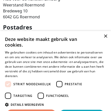
Weerstand Roermond
Bredeweg 10
6042 GG Roermond
Postadres
×
SAM Limburg
Deze website maakt gebruik van
Postbus 203
cookies.
6040 AE ROERMOND
We gebruiken cookies om inhoud en advertenties te personaliseren
steunpunt@sam-limburg.nl
en om ons verkeer te analyseren. We delen ook informatie over uw
gebruik van onze site met onze advertentie- en analysepartners, die
0475-399281
deze kunnen combineren met andere informatie die u aan hen heeft
verstrekt of die zij hebben verzameld door uw gebruik van hun
diensten.
Lees verder
STRIKT NOODZAKELIJK
PRESTATIE
© 2026
Privacyverklaring
Disclaimer
Cookies
TARGETING
FUNCTIONEEL
SamLimburg |
DETAILS WEERGEVEN
Maatwerk