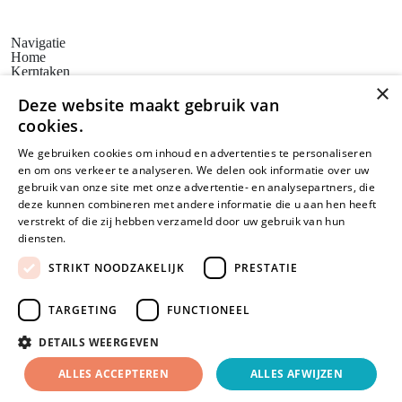
Navigatie
Home
Kerntaken
Actueel
×
Erfgoedbeleid
Deze website maakt gebruik van
Steunpunten
cookies.
Bezoekadres
Huis voor de Kunsten Limburg
We gebruiken cookies om inhoud en advertenties te personaliseren
Weerstand Roermond
en om ons verkeer te analyseren. We delen ook informatie over uw
Bredeweg 10
6042 GG Roermond
gebruik van onze site met onze advertentie- en analysepartners, die
Postadres
deze kunnen combineren met andere informatie die u aan hen heeft
SAM Limburg
verstrekt of die zij hebben verzameld door uw gebruik van hun
Postbus 203
diensten.
Lees verder
6040 AE ROERMOND
steunpunt@sam-limburg.nl
STRIKT NOODZAKELIJK
PRESTATIE
0475-399281
TARGETING
FUNCTIONEEL
DETAILS WEERGEVEN
© 2026 SamLimburg |
Privacyverklaring
Disclaimer
Cookies
ALLES ACCEPTEREN
ALLES AFWIJZEN
Maatwerk website
door
webmix