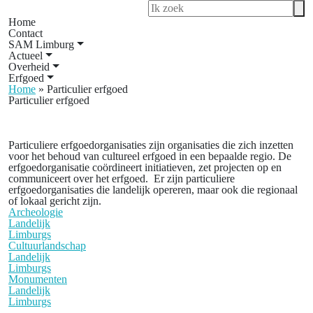
Home
Contact
SAM Limburg
Actueel
Overheid
Erfgoed
Home
»
Particulier erfgoed
Particulier erfgoed
Particuliere erfgoedorganisaties zijn organisaties die zich inzetten
voor het behoud van cultureel erfgoed in een bepaalde regio. De
erfgoedorganisatie coördineert initiatieven, zet projecten op en
communiceert over het erfgoed. Er zijn particuliere
erfgoedorganisaties die landelijk opereren, maar ook die regionaal
of lokaal gericht zijn.
Archeologie
Landelijk
Limburgs
Cultuurlandschap
Landelijk
Limburgs
Monumenten
Landelijk
Limburgs