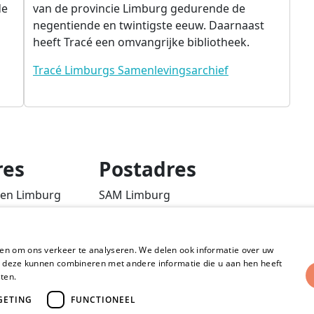
de
van de provincie Limburg gedurende de
negentiende en twintigste eeuw. Daarnaast
heeft Tracé een omvangrijke bibliotheek.
Tracé Limburgs Samenlevingsarchief
res
Postadres
ten Limburg
SAM Limburg
ond
Postbus 203
6040 AE ROERMOND
d
en om ons verkeer te analyseren. We delen ook informatie over uw
steunpunt@sam-limburg.nl
ie deze kunnen combineren met andere informatie die u aan hen heeft
0475-399281
sten.
Lees verder
GETING
FUNCTIONEEL