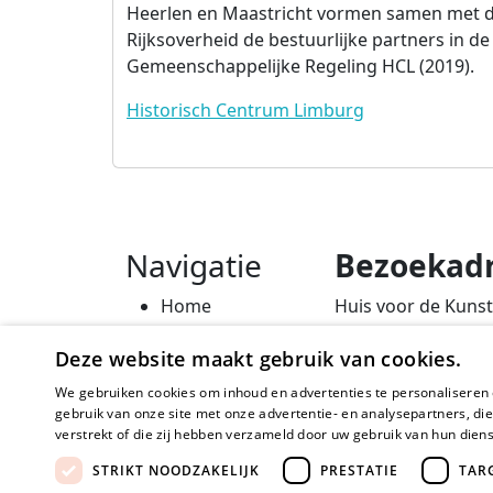
Heerlen en Maastricht vormen samen met 
Rijksoverheid de bestuurlijke partners in de
Gemeenschappelijke Regeling HCL (2019).
Historisch Centrum Limburg
Navigatie
Bezoekad
Home
Huis voor de Kuns
Kerntaken
Weerstand Roerm
Deze website maakt gebruik van cookies.
Actueel
Bredeweg 10
Erfgoedbeleid
6042 GG Roermon
We gebruiken cookies om inhoud en advertenties te personaliseren 
Steunpunten
gebruik van onze site met onze advertentie- en analysepartners, d
verstrekt of die zij hebben verzameld door uw gebruik van hun dien
STRIKT NOODZAKELIJK
PRESTATIE
TAR