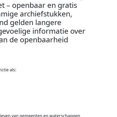
et – openbaar en gratis
mmige archiefstukken,
tand gelden langere
gevoelige informatie over
van de openbaarheid
ctie als:
rchieven van gemeenten en waterschappen