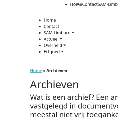
Home
Contact
SAM-Limb
Home
Contact
SAM Limburg
Actueel
Overheid
Erfgoed
Home
»
Archieven
Archieven
Wat is een archief? Een a
vastgelegd in documentvor
meestal niet vrij toeganke