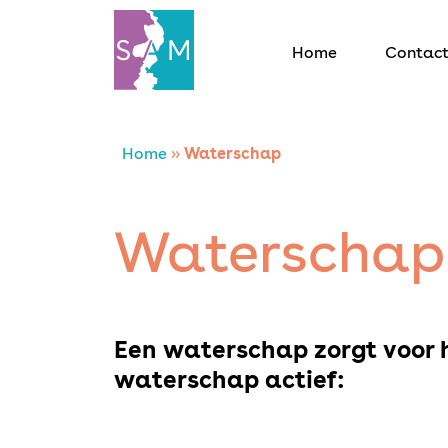
Home
Contac
Home
Home
»
Waterschap
Contact
Waterschap
SAM Limburg
Actueel
Een waterschap zorgt voor h
waterschap actief:
Overheid