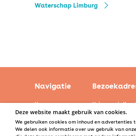
Erfgoed
Waterschap Limburg
Navigatie
Bezoekadre
Home
Huis voor de Kuns
Deze website maakt gebruik van cookies.
Weerstand Roerm
Kerntaken
Bredeweg 10
We gebruiken cookies om inhoud en advertenties t
Actueel
6042 GG Roermon
We delen ook informatie over uw gebruik van onze
Erfgoedbeleid