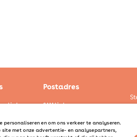
s
Postadres
ten Limburg
SAM Limburg
ond
Postbus 203
6040 AE ROERMOND
e personaliseren en om ons verkeer te analyseren.
d
 site met onze advertentie- en analysepartners,
steunpunt@sam-limburg.nl