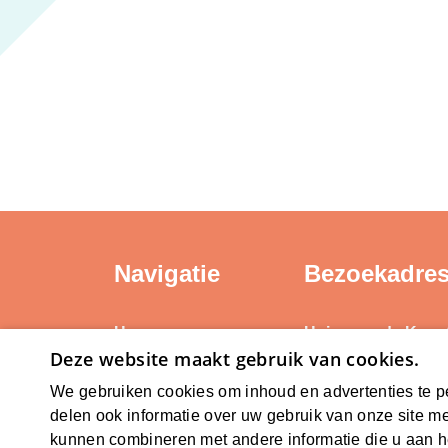
Navigatie
Bezoekadre
Home
Huis voor de Kuns
Deze website maakt gebruik van cookies.
Weerstand Roerm
Kerntaken
Bredeweg 10
We gebruiken cookies om inhoud en advertenties te p
Actueel
6042 GG Roermon
delen ook informatie over uw gebruik van onze site me
Erfgoedbeleid
kunnen combineren met andere informatie die u aan he