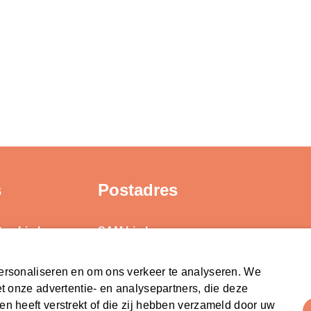
s
Postadres
ten Limburg
SAM Limburg
ond
Postbus 203
6040 AE ROERMOND
ersonaliseren en om ons verkeer te analyseren. We
d
t onze advertentie- en analysepartners, die deze
steunpunt@sam-limburg.nl
n heeft verstrekt of die zij hebben verzameld door uw