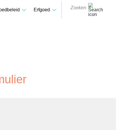
oedbeleid
Erfgoed
mulier