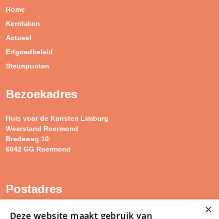
Home
Kerntaken
Actueel
Erfgoedbeleid
Steunpunten
Bezoekadres
Huis voor de Kunsten Limburg
Weerstand Roermond
Bredeweg 10
6042 GG Roermond
Postadres
×
SAM Limburg
Deze website maakt gebruik van