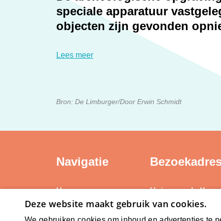
Erfgoed
speciale apparatuur vastgele
objecten zijn gevonden opni
Lees meer
Bron: De Limburger/Door Erwin Schmidt
Navigatie
Bezoekadre
Home
Huis voor de Kuns
Deze website maakt gebruik van cookies.
Weerstand Roerm
Kerntaken
Bredeweg 10
We gebruiken cookies om inhoud en advertenties te p