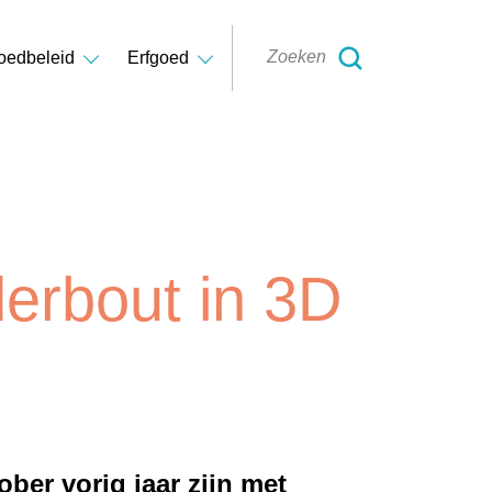
oedbeleid
Erfgoed
erbout in 3D
ber vorig jaar zijn met