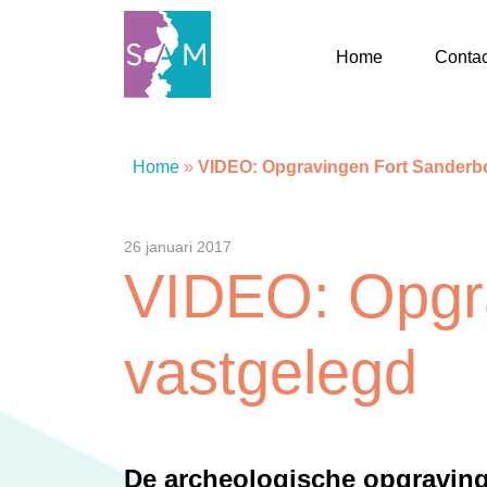
Home
Contac
Home
Home
»
VIDEO: Opgravingen Fort Sanderbo
Contact
26 januari 2017
VIDEO: Opgra
SAM Limburg
vastgelegd
Actueel
Overheid
De archeologische opgravinge