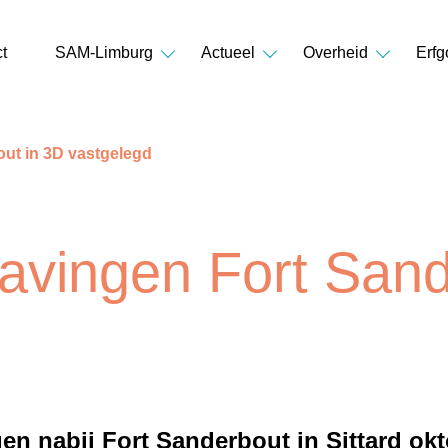
t
SAM-Limburg
Actueel
Overheid
Erfg
ut in 3D vastgelegd
vingen Fort Sand
n nabij Fort Sanderbout in Sittard okto