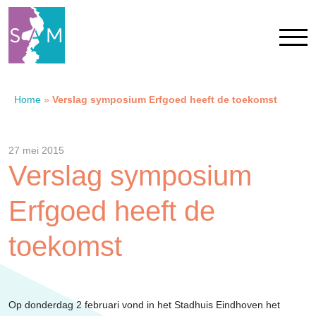
Home
»
Verslag symposium Erfgoed heeft de toekomst
Home
Contact
27 mei 2015
Verslag symposium
SAM Limburg
Erfgoed heeft de
Actueel
toekomst
Overheid
Op donderdag 2 februari vond in het Stadhuis Eindhoven het