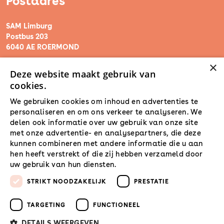
Postadres
SAM Limburg
Postbus 203
6040 AE ROERMOND
×
Deze website maakt gebruik van
steunpunt@sam-limburg.nl
cookies.
0475-399281
We gebruiken cookies om inhoud en advertenties te
personaliseren en om ons verkeer te analyseren. We
delen ook informatie over uw gebruik van onze site
met onze advertentie- en analysepartners, die deze
kunnen combineren met andere informatie die u aan
hen heeft verstrekt of die zij hebben verzameld door
uw gebruik van hun diensten.
Lees verder
STRIKT NOODZAKELIJK
PRESTATIE
TARGETING
FUNCTIONEEL
DETAILS WEERGEVEN