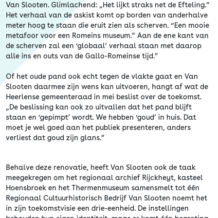
Van Slooten. Glimlachend: „Het lijkt straks net de Efteling.”
Het verhaal van de askist komt op borden van anderhalve
meter hoog te staan die eruit zien als scherven. “Een mooie
metafoor voor een Romeins museum.” Aan de ene kant van
de scherven zal een ‘globaal’ verhaal staan met daarop
alle ins en outs van de Gallo-Romeinse tijd.”
Of het oude pand ook echt tegen de vlakte gaat en Van
Slooten daarmee zijn wens kan uitvoeren, hangt af wat de
Heerlense gemeenteraad in mei beslist over de toekomst.
„De beslissing kan ook zo uitvallen dat het pand blijft
staan en ‘gepimpt’ wordt. We hebben ‘goud’ in huis. Dat
moet je wel goed aan het publiek presenteren, anders
verliest dat goud zijn glans.”
Behalve deze renovatie, heeft Van Slooten ook de taak
meegekregen om het regionaal archief Rijckheyt, kasteel
Hoensbroek en het Thermenmuseum samensmelt tot één
Regionaal Cultuurhistorisch Bedrijf Van Slooten noemt het
in zijn toekomstvisie een drie-eenheid. De instellingen