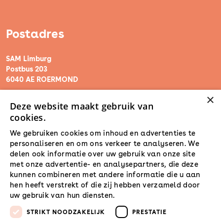
Postadres
SAM Limburg
Postbus 203
6040 AE ROERMOND
×
Deze website maakt gebruik van
steunpunt@sam-limburg.nl
cookies.
0475-399281
We gebruiken cookies om inhoud en advertenties te
personaliseren en om ons verkeer te analyseren. We
delen ook informatie over uw gebruik van onze site
met onze advertentie- en analysepartners, die deze
kunnen combineren met andere informatie die u aan
hen heeft verstrekt of die zij hebben verzameld door
uw gebruik van hun diensten.
Lees verder
STRIKT NOODZAKELIJK
PRESTATIE