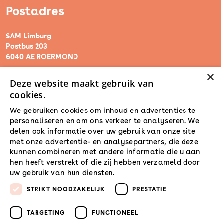
Postadres
SAM Limburg
Postbus 203
6040 AE ROERMOND
×
Deze website maakt gebruik van
steunpunt@sam-limburg.nl
cookies.
0475-399281
We gebruiken cookies om inhoud en advertenties te
personaliseren en om ons verkeer te analyseren. We
delen ook informatie over uw gebruik van onze site
met onze advertentie- en analysepartners, die deze
kunnen combineren met andere informatie die u aan
hen heeft verstrekt of die zij hebben verzameld door
uw gebruik van hun diensten.
Lees verder
STRIKT NOODZAKELIJK
PRESTATIE
TARGETING
FUNCTIONEEL