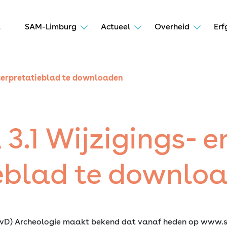
t
SAM-Limburg
Actueel
Overheid
Erf
nterpretatieblad te downloaden
.1 Wijzigings- e
ieblad te downlo
vD) Archeologie maakt bekend dat vanaf heden op www.sik