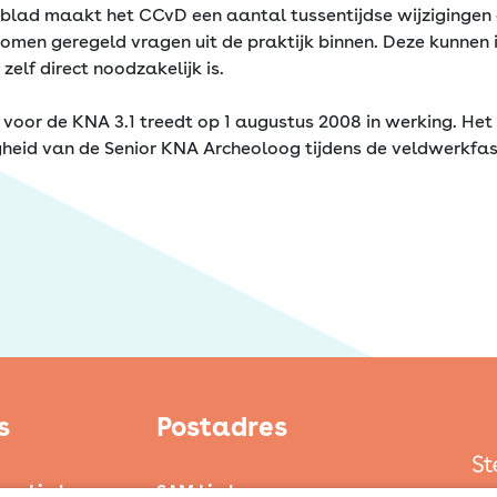
t blad maakt het CCvD een aantal tussentijdse wijzigingen 
omen geregeld vragen uit de praktijk binnen. Deze kunnen 
zelf direct noodzakelijk is.
 voor de KNA 3.1 treedt op 1 augustus 2008 in werking. He
gheid van de Senior KNA Archeoloog tijdens de veldwerkfas
s
Postadres
ten Limburg
SAM Limburg