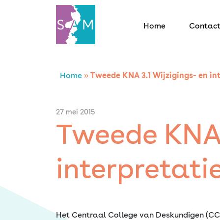
Home
Contac
Home
Home
»
Tweede KNA 3.1 Wijzigings- en i
Contact
27 mei 2015
Tweede KNA 3
SAM Limburg
interpretat
Actueel
Overheid
Het Centraal College van Deskundigen (CC