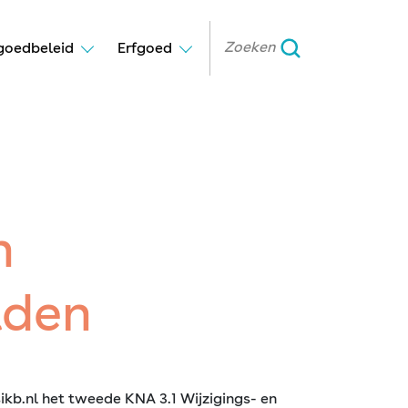
goedbeleid
Erfgoed
n
aden
b.nl het tweede KNA 3.1 Wijzigings- en