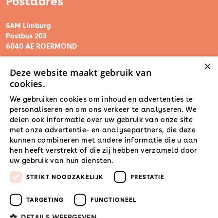
Postadres
SAM Limburg
Postbus 203
6040 AE ROERMOND
×
Deze website maakt gebruik van
steunpunt@sam-limburg.nl
cookies.
0475-399281
We gebruiken cookies om inhoud en advertenties te
personaliseren en om ons verkeer te analyseren. We
delen ook informatie over uw gebruik van onze site
met onze advertentie- en analysepartners, die deze
kunnen combineren met andere informatie die u aan
hen heeft verstrekt of die zij hebben verzameld door
uw gebruik van hun diensten.
Lees verder
STRIKT NOODZAKELIJK
PRESTATIE
TARGETING
FUNCTIONEEL
DETAILS WEERGEVEN