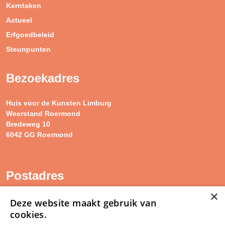
Kerntaken
Actueel
Erfgoedbeleid
Steunpunten
Bezoekadres
Huis voor de Kunsten Limburg
Weerstand Roermond
Bredeweg 10
6042 GG Roermond
Postadres
×
SAM Limburg
Deze website maakt gebruik van
Postbus 203
cookies.
6040 AE ROERMOND