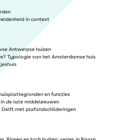
rden
heidenheid in context
uwse Antwerpse huizen
 ze? Typologie van het Amsterdamse huis
tjeshuis
huisplattegronden en functies
in de late middeleeuwen
8 Delft met plafondschilderingen
m, Binnen en toch buiten: serres in Baarn