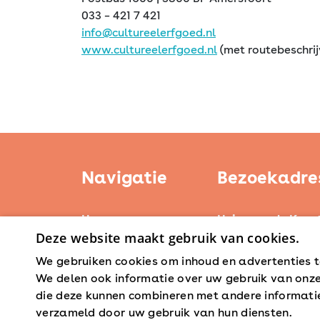
033 – 421 7 421
info@cultureelerfgoed.nl
www.cultureelerfgoed.nl
(met routebeschrij
Navigatie
Bezoekadre
Home
Huis voor de Kuns
Deze website maakt gebruik van cookies.
Weerstand Roerm
Kerntaken
Bredeweg 10
We gebruiken cookies om inhoud en advertenties t
Actueel
6042 GG Roermon
We delen ook informatie over uw gebruik van onze
Erfgoedbeleid
die deze kunnen combineren met andere informatie 
Steunpunten
verzameld door uw gebruik van hun diensten.
Lees 