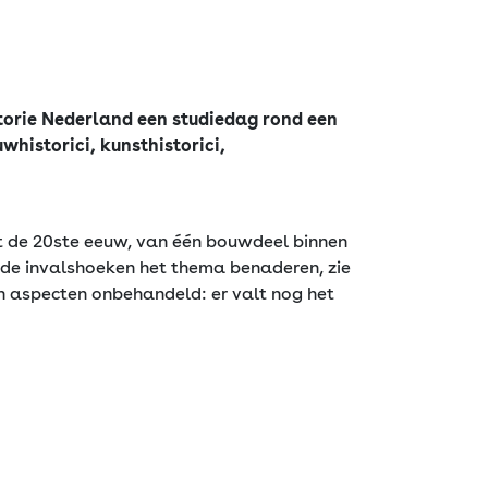
storie Nederland een studiedag rond een
whistorici, kunsthistorici,
t de 20ste eeuw, van één bouwdeel binnen
nde invalshoeken het thema benaderen, zie
n aspecten onbehandeld: er valt nog het