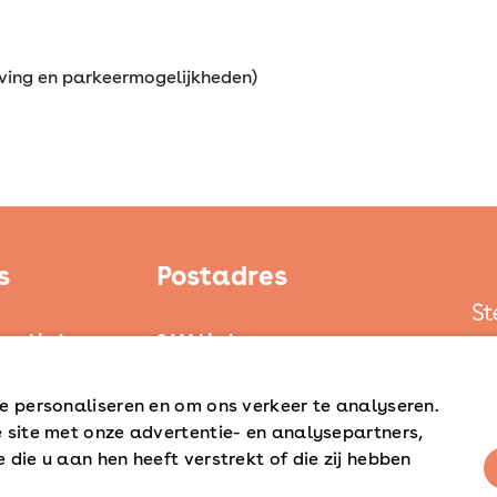
ving en parkeermogelijkheden)
s
Postadres
ten Limburg
SAM Limburg
ond
Postbus 203
6040 AE ROERMOND
e personaliseren en om ons verkeer te analyseren.
d
 site met onze advertentie- en analysepartners,
steunpunt@sam-limburg.nl
die u aan hen heeft verstrekt of die zij hebben
0475-399281
verder