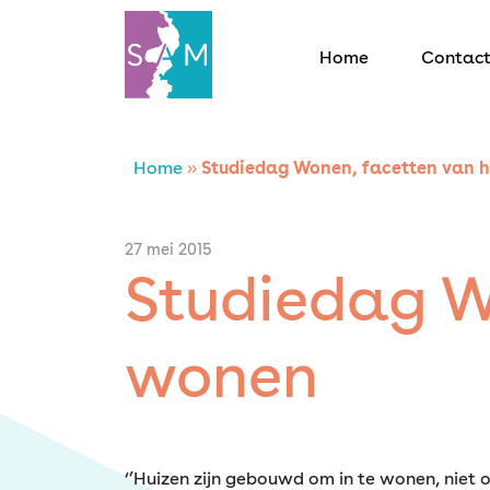
Home
Contac
Home
Home
»
Studiedag Wonen, facetten van 
Contact
27 mei 2015
Studiedag W
SAM Limburg
wonen
Actueel
Overheid
‘’Huizen zijn gebouwd om in te wonen, niet o