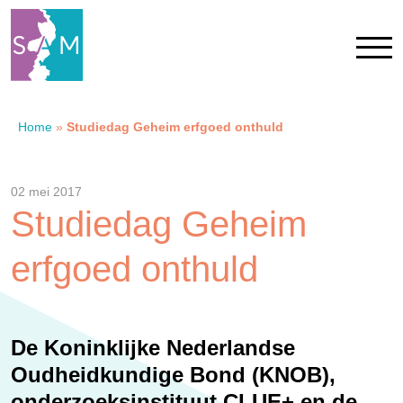
Home
»
Studiedag Geheim erfgoed onthuld
Home
Contact
02 mei 2017
Studiedag Geheim
SAM Limburg
erfgoed onthuld
Actueel
De Koninklijke Nederlandse
Overheid
Oudheidkundige Bond (KNOB),
onderzoeksinstituut CLUE+ en de