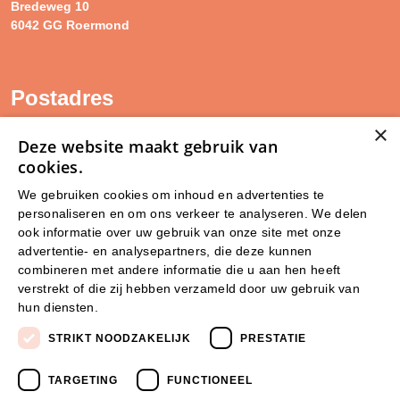
Bredeweg 10
6042 GG Roermond
Postadres
×
SAM Limburg
Deze website maakt gebruik van
Postbus 203
cookies.
6040 AE ROERMOND
We gebruiken cookies om inhoud en advertenties te
personaliseren en om ons verkeer te analyseren. We delen
steunpunt@sam-limburg.nl
ook informatie over uw gebruik van onze site met onze
0475-399281
advertentie- en analysepartners, die deze kunnen
combineren met andere informatie die u aan hen heeft
verstrekt of die zij hebben verzameld door uw gebruik van
hun diensten.
Lees verder
STRIKT NOODZAKELIJK
PRESTATIE
TARGETING
FUNCTIONEEL