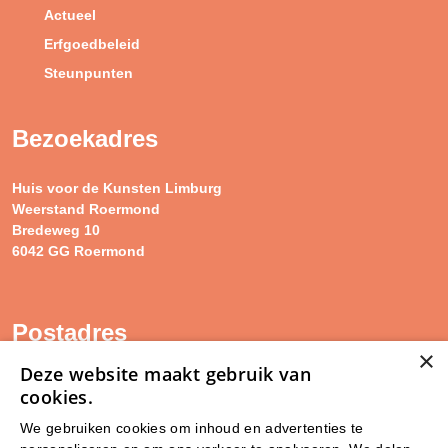
Actueel
Erfgoedbeleid
Steunpunten
Bezoekadres
Huis voor de Kunsten Limburg
Weerstand Roermond
Bredeweg 10
6042 GG Roermond
Postadres
×
Deze website maakt gebruik van
SAM Limburg
cookies.
Postbus 203
6040 AE ROERMOND
We gebruiken cookies om inhoud en advertenties te