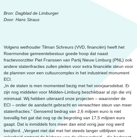
Erfgoed
Bron: Dagblad de Limburger
Door: Hans Straus
Volgens wethouder Tilman Schreurs (VVD, financiën) heeft het
Roermondse gemeentebestuur goede hoop dat naast
fractievoorzitter Piet Franssen van Partij Nieuw Limburg (PNL) ook
andere statenfracties zullen pleiten voor extra financiële steun voor
de plannen voor een cultuurcomplex in het industrieel monument
ECI.
„In de staten is men momenteel bezig met het voorjaarsdebat. Er
zijn nog middelen voor Midden-Limburg beschikbaar al zijn die vrij
minimaal. Wij hebben uiteraard onze projecten – waaronder de
ECI – onder de aandacht gebracht en verwachten steun van meer
statenfracties.” Genoemd bedrag van 2,6 miljoen euro is niet
toevallig het gat dat nog op de begroting van 17,5 miljoen euro
gaapt. Dat is inmiddels fors meer dan eind vorig jaar nog werd
becijferd. „Vergeet niet dat met het steeds langer uitblijven van
zekerheid omtrent de bijdrage van de rijksoverheid – die bedraagt