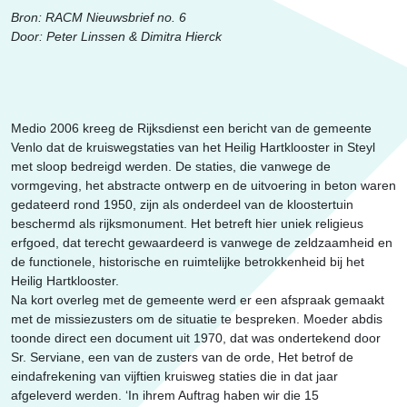
Erfgoed
Bron: RACM Nieuwsbrief no. 6
Door: Peter Linssen & Dimitra Hierck
Medio 2006 kreeg de Rijksdienst een bericht van de gemeente
Venlo dat de kruiswegstaties van het Heilig Hartklooster in Steyl
met sloop bedreigd werden. De staties, die vanwege de
vormgeving, het abstracte ontwerp en de uitvoering in beton waren
gedateerd rond 1950, zijn als onderdeel van de kloostertuin
beschermd als rijksmonument. Het betreft hier uniek religieus
erfgoed, dat terecht gewaardeerd is vanwege de zeldzaamheid en
de functionele, historische en ruimtelijke betrokkenheid bij het
Heilig Hartklooster.
Na kort overleg met de gemeente werd er een afspraak gemaakt
met de missiezusters om de situatie te bespreken. Moeder abdis
toonde direct een document uit 1970, dat was ondertekend door
Sr. Serviane, een van de zusters van de orde, Het betrof de
eindafrekening van vijftien kruisweg staties die in dat jaar
afgeleverd werden. ‘In ihrem Auftrag haben wir die 15