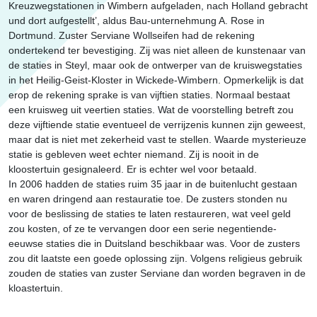
Kreuzwegstationen in Wimbern aufgeladen, nach Holland gebracht
und dort aufgestellt’, aldus Bau-unternehmung A. Rose in
Dortmund. Zuster Serviane Wollseifen had de rekening
ondertekend ter bevestiging. Zij was niet alleen de kunstenaar van
de staties in Steyl, maar ook de ontwerper van de kruiswegstaties
in het Heilig-Geist-Kloster in Wickede-Wimbern. Opmerkelijk is dat
erop de rekening sprake is van vijftien staties. Normaal bestaat
een kruisweg uit veertien staties. Wat de voorstelling betreft zou
deze vijftiende statie eventueel de verrijzenis kunnen zijn geweest,
maar dat is niet met zekerheid vast te stellen. Waarde mysterieuze
statie is gebleven weet echter niemand. Zij is nooit in de
kloostertuin gesignaleerd. Er is echter wel voor betaald.
In 2006 hadden de staties ruim 35 jaar in de buitenlucht gestaan
en waren dringend aan restauratie toe. De zusters stonden nu
voor de beslissing de staties te laten restaureren, wat veel geld
zou kosten, of ze te vervangen door een serie negentiende-
eeuwse staties die in Duitsland beschikbaar was. Voor de zusters
zou dit laatste een goede oplossing zijn. Volgens religieus gebruik
zouden de staties van zuster Serviane dan worden begraven in de
kloastertuin.