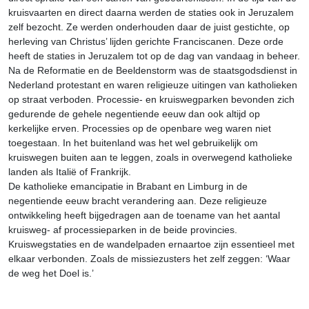
kruisvaarten en direct daarna werden de staties ook in Jeruzalem
zelf bezocht. Ze werden onderhouden daar de juist gestichte, op
herleving van Christus’ lijden gerichte Franciscanen. Deze orde
heeft de staties in Jeruzalem tot op de dag van vandaag in beheer.
Na de Reformatie en de Beeldenstorm was de staatsgodsdienst in
Nederland protestant en waren religieuze uitingen van katholieken
op straat verboden. Processie- en kruiswegparken bevonden zich
gedurende de gehele negentiende eeuw dan ook altijd op
kerkelijke erven. Processies op de openbare weg waren niet
toegestaan. In het buitenland was het wel gebruikelijk om
kruiswegen buiten aan te leggen, zoals in overwegend katholieke
landen als Italië of Frankrijk.
De katholieke emancipatie in Brabant en Limburg in de
negentiende eeuw bracht verandering aan. Deze religieuze
ontwikkeling heeft bijgedragen aan de toename van het aantal
kruisweg- af processieparken in de beide provincies.
Kruiswegstaties en de wandelpaden ernaartoe zijn essentieel met
elkaar verbonden. Zoals de missiezusters het zelf zeggen: ‘Waar
de weg het Doel is.’