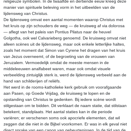
religieuze symbolen. In de twaalfde en dertiende eeuw kreeg deze
manier van spirituele beleving vorm in het uitbeelden van de
lijdensweg van Christus.
De lijdensweg omvat een aantal momenten waarop Christus met
het kruis op zijn schouders de weg — de kruisweg af via dolorosa
— aflegt van het paleis van Pontius Pilatus naar de heuvel
Golgotha, ook wel Calvarieberg genoemd. De kruisweg omvat niet
alleen scènes uit de lijdensweg, maar ook enkele letterlijke haltes,
zoals het moment dat Simon van Cyrene het dragen van het kruis
van Jezus overneemt, of de begroeting van de vrouwen van
Jeruzalem. Vermoedelijk omdat de meeste mensen in de
middeleeuwen analfabeet waren, maar ook omdat visuele
verbeelding zintuiglijk sterk is, werd de lijdensweg verbeeld aan de
hand van schilderijen of reliëfs.
Het werd in de rooms-katholieke kerk gebruik om voorafgaande
aan Pasen, op Goede Vrijdag, de kruisweg te lopen en de
opstanding van Christus te gedenken. Bij iedere scène wordt
stilgestaan om te bidden. Dit verklaart de naam statie, dat stilstaan
betekent, standplaats. Het aantal staties kan in die periode
variëren; er verschenen soms ook apocriefe elementen, dat wil
zeggen dat die niet in de Bijbel voorkomen. Er was in elk geval niet
direct sprake van een canon van gebeurtenissen. In de tijd van de