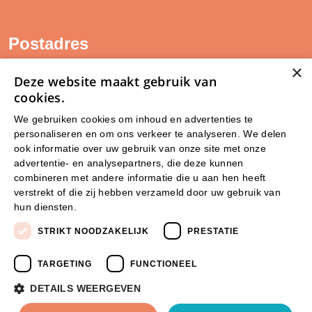
Postadres
×
SAM Limburg
Deze website maakt gebruik van
Postbus 203
cookies.
6040 AE ROERMOND
We gebruiken cookies om inhoud en advertenties te
personaliseren en om ons verkeer te analyseren. We delen
steunpunt@sam-limburg.nl
ook informatie over uw gebruik van onze site met onze
0475-399281
advertentie- en analysepartners, die deze kunnen
combineren met andere informatie die u aan hen heeft
verstrekt of die zij hebben verzameld door uw gebruik van
hun diensten.
Lees verder
STRIKT NOODZAKELIJK
PRESTATIE
TARGETING
FUNCTIONEEL
DETAILS WEERGEVEN
© 2026 SamLimburg |