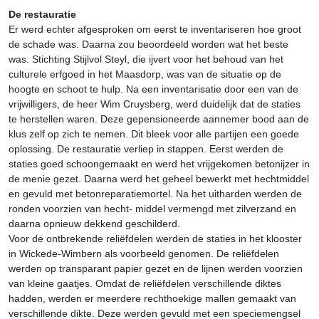
De restauratie
Er werd echter afgesproken om eerst te inventariseren hoe groot
de schade was. Daarna zou beoordeeld worden wat het beste
was. Stichting Stijlvol Steyl, die ijvert voor het behoud van het
culturele erfgoed in het Maasdorp, was van de situatie op de
hoogte en schoot te hulp. Na een inventarisatie door een van de
vrijwilligers, de heer Wim Cruysberg, werd duidelijk dat de staties
te herstellen waren. Deze gepensioneerde aannemer bood aan de
klus zelf op zich te nemen. Dit bleek voor alle partijen een goede
oplossing. De restauratie verliep in stappen. Eerst werden de
staties goed schoongemaakt en werd het vrijgekomen betonijzer in
de menie gezet. Daarna werd het geheel bewerkt met hechtmiddel
en gevuld met betonreparatiemortel. Na het uitharden werden de
ronden voorzien van hecht- middel vermengd met zilverzand en
daarna opnieuw dekkend geschilderd.
Voor de ontbrekende reliëfdelen werden de staties in het klooster
in Wickede-Wimbern als voorbeeld genomen. De reliëfdelen
werden op transparant papier gezet en de lijnen werden voorzien
van kleine gaatjes. Omdat de reliëfdelen verschillende diktes
hadden, werden er meerdere rechthoekige mallen gemaakt van
verschillende dikte. Deze werden gevuld met een speciemengsel