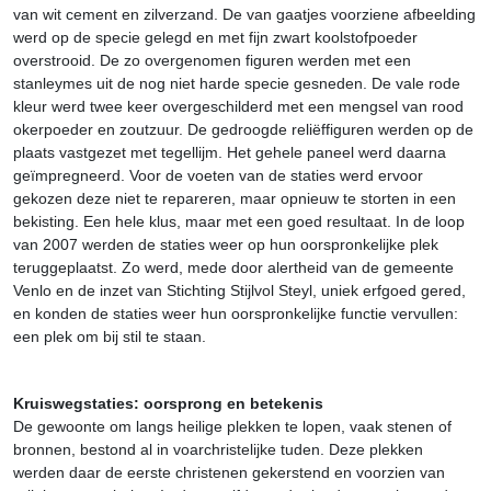
van wit cement en zilverzand. De van gaatjes voorziene afbeelding
werd op de specie gelegd en met fijn zwart koolstofpoeder
overstrooid. De zo overgenomen figuren werden met een
stanleymes uit de nog niet harde specie gesneden. De vale rode
kleur werd twee keer overgeschilderd met een mengsel van rood
okerpoeder en zoutzuur. De gedroogde reliëffiguren werden op de
plaats vastgezet met tegellijm. Het gehele paneel werd daarna
geïmpregneerd. Voor de voeten van de staties werd ervoor
gekozen deze niet te repareren, maar opnieuw te storten in een
bekisting. Een hele klus, maar met een goed resultaat. In de loop
van 2007 werden de staties weer op hun oorspronkelijke plek
teruggeplaatst. Zo werd, mede door alertheid van de gemeente
Venlo en de inzet van Stichting Stijlvol Steyl, uniek erfgoed gered,
en konden de staties weer hun oorspronkelijke functie vervullen:
een plek om bij stil te staan.
Kruiswegstaties: oorsprong en betekenis
De gewoonte om langs heilige plekken te lopen, vaak stenen of
bronnen, bestond al in voarchristelijke tuden. Deze plekken
werden daar de eerste christenen gekerstend en voorzien van