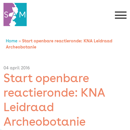
Home
»
Start openbare reactieronde: KNA Leidraad
Home
Archeobotanie
Contact
04 april 2016
Start openbare
SAM Limburg
reactieronde: KNA
Actueel
Leidraad
Overheid
Archeobotanie