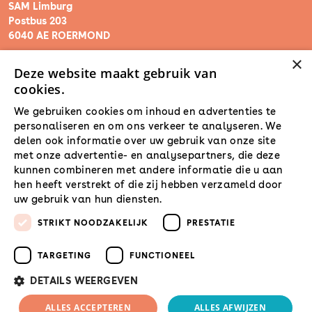
SAM Limburg
Postbus 203
6040 AE ROERMOND
×
Deze website maakt gebruik van
steunpunt@sam-limburg.nl
cookies.
0475-399281
We gebruiken cookies om inhoud en advertenties te
personaliseren en om ons verkeer te analyseren. We
delen ook informatie over uw gebruik van onze site
met onze advertentie- en analysepartners, die deze
kunnen combineren met andere informatie die u aan
hen heeft verstrekt of die zij hebben verzameld door
uw gebruik van hun diensten.
Lees verder
STRIKT NOODZAKELIJK
PRESTATIE
TARGETING
FUNCTIONEEL
DETAILS WEERGEVEN
© 2026 SamLimburg |
ALLES ACCEPTEREN
ALLES AFWIJZEN