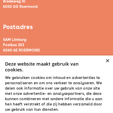
Bredeweg 10
6042 GG Roermond
Postadres
SAM Limburg
Postbus 203
6040 AE ROERMOND
×
Deze website maakt gebruik van
steunpunt@sam-limburg.nl
cookies.
0475-399281
We gebruiken cookies om inhoud en advertenties te
personaliseren en om ons verkeer te analyseren. We
delen ook informatie over uw gebruik van onze site
met onze advertentie- en analysepartners, die deze
kunnen combineren met andere informatie die u aan
hen heeft verstrekt of die zij hebben verzameld door
uw gebruik van hun diensten.
Lees verder