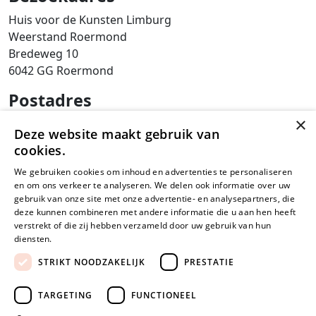
Huis voor de Kunsten Limburg
Weerstand Roermond
Bredeweg 10
6042 GG Roermond
Postadres
×
SAM Limburg
Deze website maakt gebruik van
Postbus 203
cookies.
6040 AE ROERMOND
We gebruiken cookies om inhoud en advertenties te personaliseren
steunpunt@sam-limburg.nl
en om ons verkeer te analyseren. We delen ook informatie over uw
gebruik van onze site met onze advertentie- en analysepartners, die
0475-399281
deze kunnen combineren met andere informatie die u aan hen heeft
verstrekt of die zij hebben verzameld door uw gebruik van hun
diensten.
Lees verder
STRIKT NOODZAKELIJK
PRESTATIE
© 2026
Privacyverklaring
Disclaimer
Cookies
TARGETING
FUNCTIONEEL
SamLimburg |