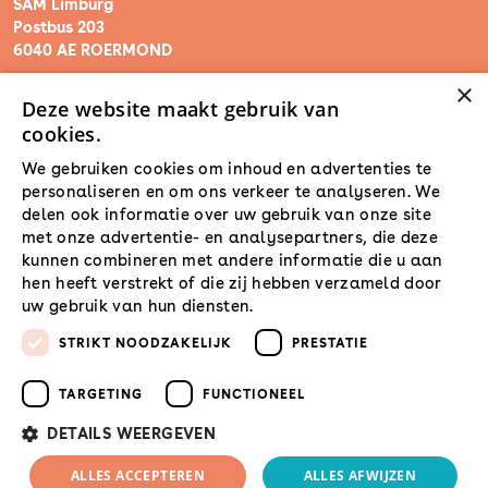
SAM Limburg
Postbus 203
6040 AE ROERMOND
×
Deze website maakt gebruik van
steunpunt@sam-limburg.nl
cookies.
0475-399281
We gebruiken cookies om inhoud en advertenties te
personaliseren en om ons verkeer te analyseren. We
delen ook informatie over uw gebruik van onze site
met onze advertentie- en analysepartners, die deze
kunnen combineren met andere informatie die u aan
hen heeft verstrekt of die zij hebben verzameld door
uw gebruik van hun diensten.
Lees verder
STRIKT NOODZAKELIJK
PRESTATIE
TARGETING
FUNCTIONEEL
DETAILS WEERGEVEN
© 2026 SamLimburg |
ALLES ACCEPTEREN
ALLES AFWIJZEN
Maatwerk website
door
Privacyverklaring
Disclaimer
Cookies