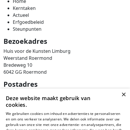
Home
Kerntaken
Actueel
Erfgoedbeleid
Steunpunten
Bezoekadres
Huis voor de Kunsten Limburg
Weerstand Roermond
Bredeweg 10
6042 GG Roermond
Postadres
×
SAM Limburg
Deze website maakt gebruik van
Postbus 203
cookies.
6040 AE ROERMOND
We gebruiken cookies om inhoud en advertenties te personaliseren
steunpunt@sam-limburg.nl
en om ons verkeer te analyseren. We delen ook informatie over uw
gebruik van onze site met onze advertentie- en analysepartners, die
0475-399281