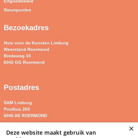
Erfgoedbeleid
Steunpunten
Bezoekadres
Huis voor de Kunsten Limburg
Weerstand Roermond
Bredeweg 10
6042 GG Roermond
Postadres
SAM Limburg
Postbus 203
6040 AE ROERMOND
×
Deze website maakt gebruik van
steunpunt@sam-limburg.nl