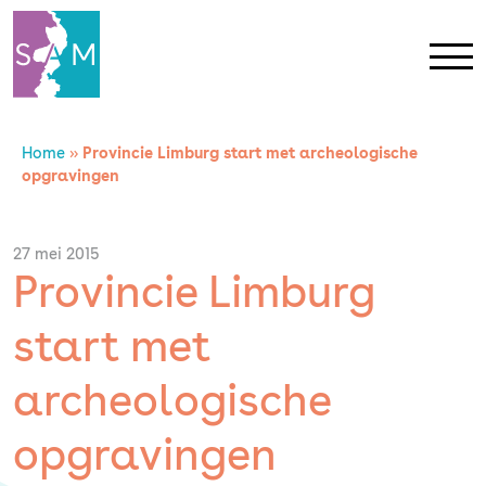
Home
»
Provincie Limburg start met archeologische
Home
opgravingen
Contact
27 mei 2015
Provincie Limburg
SAM Limburg
start met
Actueel
archeologische
Overheid
opgravingen