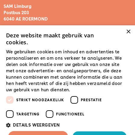
SAM Limburg
Postbus 203
6040 AE ROERMOND
×
Deze website maakt gebruik van
steunpunt@sam-limburg.nl
cookies.
0475-399281
We gebruiken cookies om inhoud en advertenties te
personaliseren en om ons verkeer te analyseren. We
delen ook informatie over uw gebruik van onze site
met onze advertentie- en analysepartners, die deze
kunnen combineren met andere informatie die u aan
hen heeft verstrekt of die zij hebben verzameld door
uw gebruik van hun diensten.
Lees verder
STRIKT NOODZAKELIJK
PRESTATIE
TARGETING
FUNCTIONEEL
DETAILS WEERGEVEN
© 2026 SamLimburg |