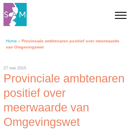
Home
»
Provinciale ambtenaren positief over meerwaarde
Home
van Omgevingswet
Contact
27 mei 2015
Provinciale ambtenaren
SAM Limburg
positief over
Actueel
meerwaarde van
Overheid
Omgevingswet