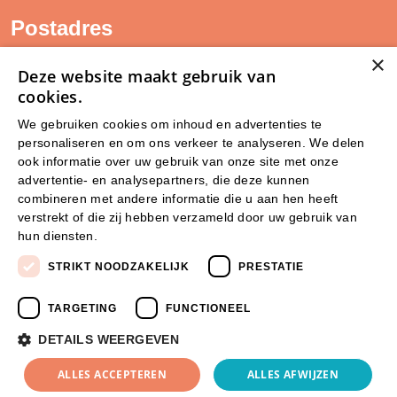
Postadres
×
SAM Limburg
Deze website maakt gebruik van
Postbus 203
cookies.
6040 AE ROERMOND
We gebruiken cookies om inhoud en advertenties te
personaliseren en om ons verkeer te analyseren. We delen
steunpunt@sam-limburg.nl
ook informatie over uw gebruik van onze site met onze
0475-399281
advertentie- en analysepartners, die deze kunnen
combineren met andere informatie die u aan hen heeft
verstrekt of die zij hebben verzameld door uw gebruik van
hun diensten.
Lees verder
STRIKT NOODZAKELIJK
PRESTATIE
TARGETING
FUNCTIONEEL
DETAILS WEERGEVEN
© 2026 SamLimburg |
ALLES ACCEPTEREN
ALLES AFWIJZEN
Maatwerk website
door
Privacyverklaring
Disclaimer
Cookies
webmix