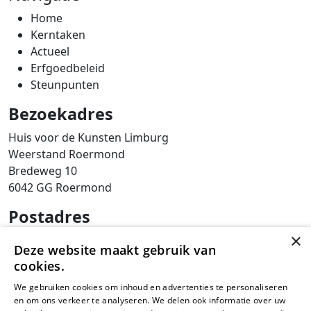
Home
Kerntaken
Actueel
Erfgoedbeleid
Steunpunten
Bezoekadres
Huis voor de Kunsten Limburg
Weerstand Roermond
Bredeweg 10
6042 GG Roermond
Postadres
×
SAM Limburg
Deze website maakt gebruik van
Postbus 203
cookies.
6040 AE ROERMOND
We gebruiken cookies om inhoud en advertenties te personaliseren
steunpunt@sam-limburg.nl
en om ons verkeer te analyseren. We delen ook informatie over uw