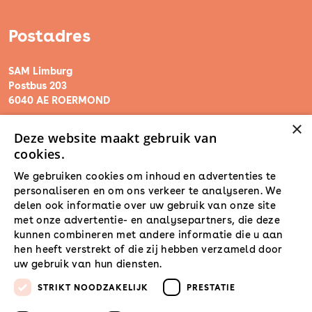
Postadres
SAM Limburg
Postbus 203
6040 AE ROERMOND
×
Deze website maakt gebruik van
steunpunt@sam-limburg.nl
cookies.
0475-399281
We gebruiken cookies om inhoud en advertenties te
personaliseren en om ons verkeer te analyseren. We
delen ook informatie over uw gebruik van onze site
met onze advertentie- en analysepartners, die deze
kunnen combineren met andere informatie die u aan
hen heeft verstrekt of die zij hebben verzameld door
uw gebruik van hun diensten.
Lees verder
STRIKT NOODZAKELIJK
PRESTATIE