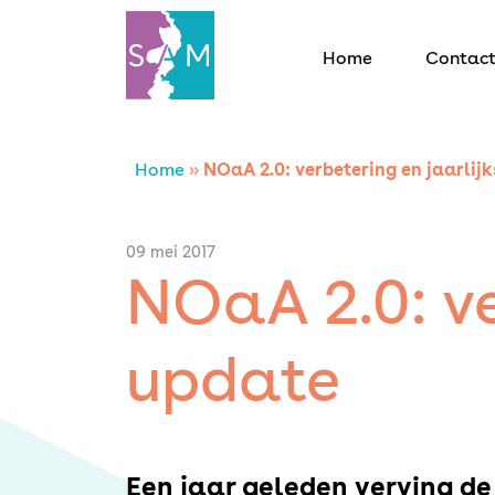
Home
Contac
Home
Home
»
NOaA 2.0: verbetering en jaarlij
Contact
09 mei 2017
NOaA 2.0: ve
SAM Limburg
update
Actueel
Overheid
Een jaar geleden verving d