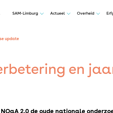
t
SAM-Limburg
Actueel
Overheid
Erf
kse update
rbetering en jaar
e NOaA 2.0 de oude nationale onderz