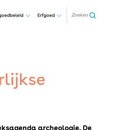
goedbeleid
Erfgoed
lijkse
oeksagenda archeologie. De