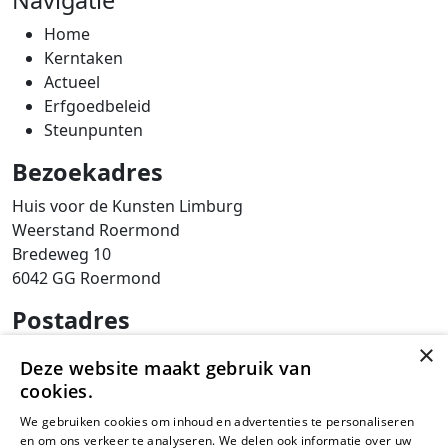
Navigatie
Home
Kerntaken
Actueel
Erfgoedbeleid
Steunpunten
Bezoekadres
Huis voor de Kunsten Limburg
Weerstand Roermond
Bredeweg 10
6042 GG Roermond
Postadres
×
SAM Limburg
Deze website maakt gebruik van
Postbus 203
cookies.
6040 AE ROERMOND
We gebruiken cookies om inhoud en advertenties te personaliseren
steunpunt@sam-limburg.nl
en om ons verkeer te analyseren. We delen ook informatie over uw