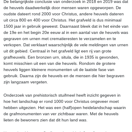
De belangrijkste conclusie van onderzoek in 2018 en 2019 was dat
de heuvels daadwerkelijk door mensen waren opgeworpen. De
oudste dateert rond 2000 voor Christus, andere heuvels dateren
uit circa 800 en 400 voor Christus. Het grafveld is dus minimaal
1500 jaar in gebruik geweest. Daarnaast bleek dat in het einde van
de 19e en het begin 20e eeuw al in een aantal van de heuvels was
gegraven om urnen met crematieresten te verzamelen en te
verkopen. Dat verklaart waarschijnlijk de vele meldingen van urnen
uit dit gebied. Centraal in het grafveld ligt een rij van grote
grafheuvels. Een bronzen urn, situla, die in 1935 is gevonden,
komt misschien uit een van die heuvels. Rondom de grotere
heuvels liggen kleinere monumenten uit de laatste fase van
gebruik. Daarna zijn de heuvels en de mensen die hier begraven
zijn langzaam vergeten.
Onderzoek van prehistorisch stuifmeel heeft inzicht gegeven in
hoe het landschap er rond 1000 voor Christus ongeveer moet
hebben uitgezien. Het was een (half)open heidelandschap waarin
de grafmonumenten van ver zichtbaar waren. Met de heuvels
lieten de bewoners zien dat dit hun land was.