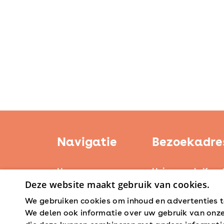
Erfgoed
Navigatie
Bezoekadre
Home
Huis voor de Kuns
Deze website maakt gebruik van cookies.
Weerstand Roerm
Kerntaken
Bredeweg 10
We gebruiken cookies om inhoud en advertenties t
Actueel
6042 GG Roermon
We delen ook informatie over uw gebruik van onze
Erfgoedbeleid