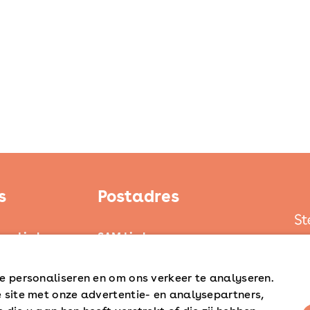
s
Postadres
ten Limburg
SAM Limburg
ond
Postbus 203
6040 AE ROERMOND
e personaliseren en om ons verkeer te analyseren.
d
 site met onze advertentie- en analysepartners,
steunpunt@sam-limburg.nl