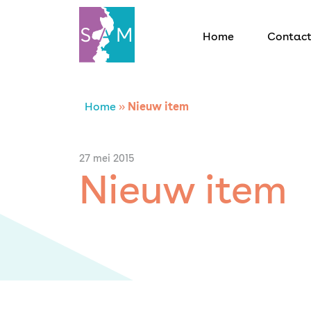
Home
Contac
Home
Home
»
Nieuw item
Contact
27 mei 2015
Nieuw item
SAM Limburg
Actueel
Overheid