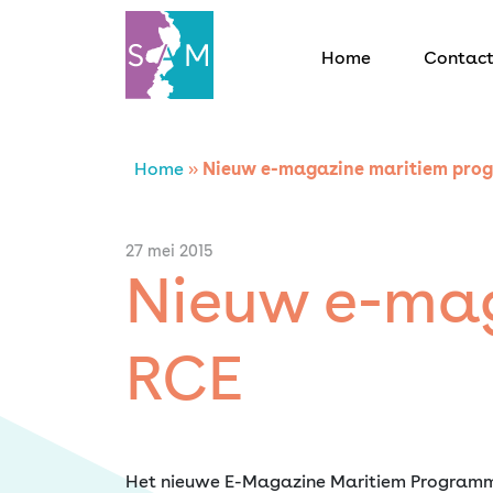
Home
Contac
Home
Home
»
Nieuw e-magazine maritiem pr
Contact
27 mei 2015
Nieuw e-ma
SAM Limburg
RCE
Actueel
Overheid
Het nieuwe E-Magazine Maritiem Programma 