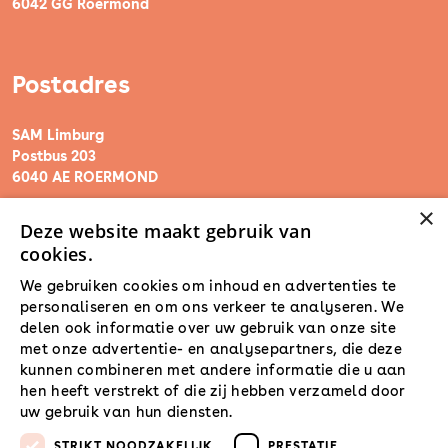
6042 GG Roermond
Postadres
SAM Limburg
Postbus 203
6040 AE ROERMOND
×
Deze website maakt gebruik van
steunpunt@sam-limburg.nl
cookies.
0475-399281
We gebruiken cookies om inhoud en advertenties te
personaliseren en om ons verkeer te analyseren. We
delen ook informatie over uw gebruik van onze site
met onze advertentie- en analysepartners, die deze
kunnen combineren met andere informatie die u aan
hen heeft verstrekt of die zij hebben verzameld door
uw gebruik van hun diensten.
Lees verder
STRIKT NOODZAKELIJK
PRESTATIE