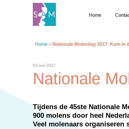
Home
Contac
Home
Home
»
Nationale Molendag 2017: Kom in 
Contact
03 mei 2017
Nationale Mo
SAM Limburg
Actueel
Tijdens de 45ste Nationale 
Overheid
900 molens door heel Nederl
Veel molenaars organiseren s