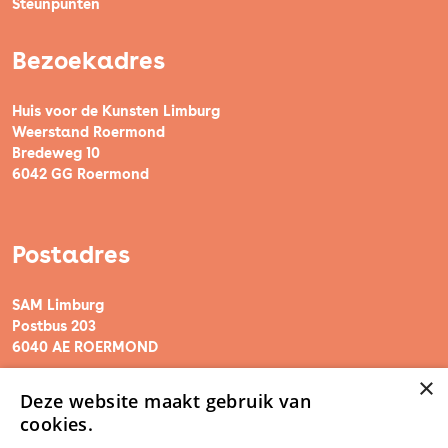
Steunpunten
Bezoekadres
Huis voor de Kunsten Limburg
Weerstand Roermond
Bredeweg 10
6042 GG Roermond
Postadres
SAM Limburg
Postbus 203
6040 AE ROERMOND
×
Deze website maakt gebruik van
steunpunt@sam-limburg.nl
cookies.
0475-399281