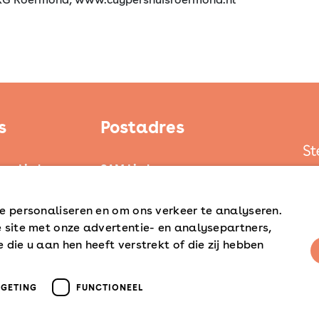
s
Postadres
ten Limburg
SAM Limburg
ond
Postbus 203
6040 AE ROERMOND
e personaliseren en om ons verkeer te analyseren.
d
 site met onze advertentie- en analysepartners,
steunpunt@sam-limburg.nl
die u aan hen heeft verstrekt of die zij hebben
0475-399281
verder
RGETING
FUNCTIONEEL