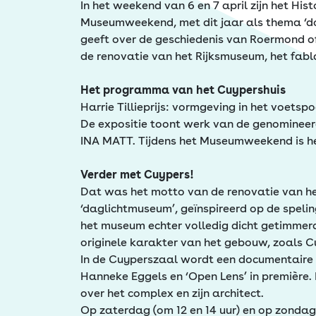
Erfgoed
In het weekend van 6 en 7 april zijn het His
Museumweekend, met dit jaar als thema ‘doe
geeft over de geschiedenis van Roermond of
de renovatie van het Rijksmuseum, het fabla
Het programma van het Cuypershuis
Harrie Tillieprijs: vormgeving in het voetsp
De expositie toont werk van de genomineerd
INA MATT. Tijdens het Museumweekend is he
Verder met Cuypers!
Dat was het motto van de renovatie van he
‘daglichtmuseum’, geïnspireerd op de spel
het museum echter volledig dicht getimmerd
originele karakter van het gebouw, zoals Cu
In de Cuyperszaal wordt een documentaire 
Hanneke Eggels en ‘Open Lens’ in première.
over het complex en zijn architect.
Op zaterdag (om 12 en 14 uur) en op zondag 