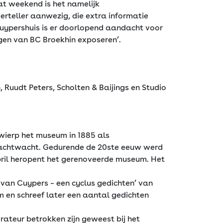
Dat weekend is het namelijk
erteller aanwezig, die extra informatie
Cuypershuis is er doorlopend aandacht voor
ngen van BC Broekhin exposeren’.
Ruudt Peters, Scholten & Baijings en Studio
wierp het museum in 1885 als
 Nachtwacht. Gedurende de 20ste eeuw werd
april heropent het gerenoveerde museum. Het
van Cuypers – een cyclus gedichten’ van
m en schreef later een aantal gedichten
rateur betrokken zijn geweest bij het