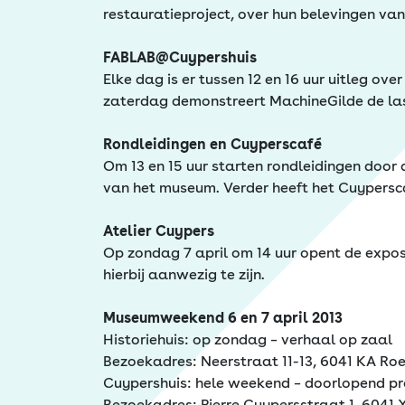
restauratieproject, over hun belevingen van
FABLAB@Cuypershuis
Elke dag is er tussen 12 en 16 uur uitleg ov
zaterdag demonstreert MachineGilde de lase
Rondleidingen en Cuyperscafé
Om 13 en 15 uur starten rondleidingen door de
van het museum. Verder heeft het Cuypersca
Atelier Cuypers
Op zondag 7 april om 14 uur opent de exposi
hierbij aanwezig te zijn.
Museumweekend 6 en 7 april 2013
Historiehuis: op zondag – verhaal op zaal
Bezoekadres: Neerstraat 11-13, 6041 KA Ro
Cuypershuis: hele weekend – doorlopend 
Bezoekadres: Pierre Cuypersstraat 1, 604