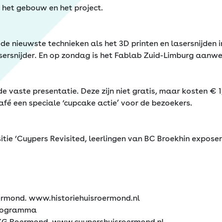
 het gebouw en het project.
er de nieuwste technieken als het 3D printen en lasersnijden
rsnijder. En op zondag is het Fablab Zuid-Limburg aanwez
 vaste presentatie. Deze zijn niet gratis, maar kosten € 1,-
fé een speciale ‘cupcake actie’ voor de bezoekers.
tie ‘Cuypers Revisited, leerlingen van BC Broekhin exposer
ermond. www.historiehuisroermond.nl
programma
1 XG Roermond, www.cuypershuisroermond.nl