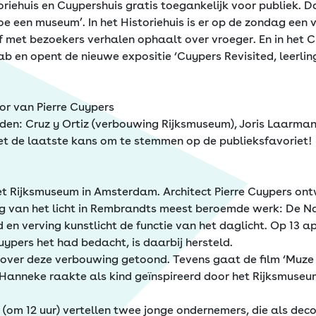
toriehuis en Cuypershuis gratis toegankelijk voor publiek. 
 een museum’. In het Historiehuis is er op de zondag een v
 met bezoekers verhalen ophaalt over vroeger. En in het 
b en opent de nieuwe expositie ‘Cuypers Revisited, leerli
oor van Pierre Cuypers
en: Cruz y Ortiz (verbouwing Rijksmuseum), Joris Laarman, 
t de laatste kans om te stemmen op de publieksfavoriet!
t Rijksmuseum in Amsterdam. Architect Pierre Cuypers ont
ing van het licht in Rembrandts meest beroemde werk: De
 en verving kunstlicht de functie van het daglicht. Op 13 
ypers het had bedacht, is daarbij hersteld.
over deze verbouwing getoond. Tevens gaat de film ‘Muze 
 Hanneke raakte als kind geïnspireerd door het Rijksmuseu
(om 12 uur) vertellen twee jonge ondernemers, die als deco