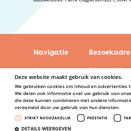
Navigatie
Bezoekadre
Home
Huis voor de Kuns
Deze website maakt gebruik van cookies.
Weerstand Roerm
Kerntaken
Bredeweg 10
We gebruiken cookies om inhoud en advertenties t
Actueel
6042 GG Roermon
We delen ook informatie over uw gebruik van onze
Erfgoedbeleid
die deze kunnen combineren met andere informatie 
Steunpunten
verzameld door uw gebruik van hun diensten.
Lees 
STRIKT NOODZAKELIJK
PRESTATIE
TA
DETAILS WEERGEVEN