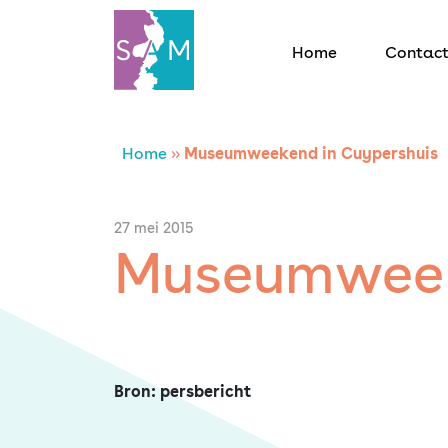
Home
Contac
Home
Home
»
Museumweekend in Cuypershuis
Contact
27 mei 2015
Museumweek
SAM Limburg
Actueel
Overheid
Bron: persbericht