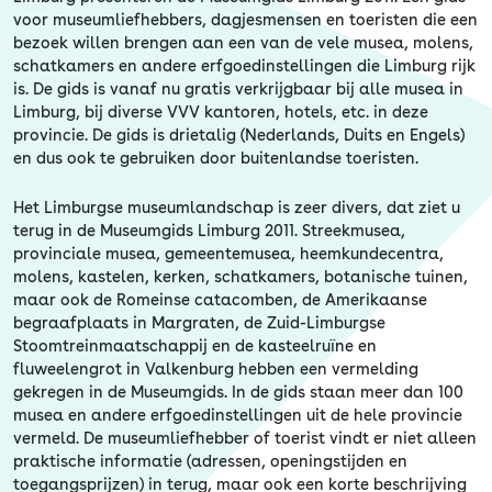
Erfgoed
voor museumliefhebbers, dagjesmensen en toeristen die een
bezoek willen brengen aan een van de vele musea, molens,
schatkamers en andere erfgoedinstellingen die Limburg rijk
is. De gids is vanaf nu gratis verkrijgbaar bij alle musea in
Limburg, bij diverse VVV kantoren, hotels, etc. in deze
provincie. De gids is drietalig (Nederlands, Duits en Engels)
en dus ook te gebruiken door buitenlandse toeristen.
Het Limburgse museumlandschap is zeer divers, dat ziet u
terug in de Museumgids Limburg 2011. Streekmusea,
provinciale musea, gemeentemusea, heemkundecentra,
molens, kastelen, kerken, schatkamers, botanische tuinen,
maar ook de Romeinse catacomben, de Amerikaanse
begraafplaats in Margraten, de Zuid-Limburgse
Stoomtreinmaatschappij en de kasteelruïne en
fluweelengrot in Valkenburg hebben een vermelding
gekregen in de Museumgids. In de gids staan meer dan 100
musea en andere erfgoedinstellingen uit de hele provincie
vermeld. De museumliefhebber of toerist vindt er niet alleen
praktische informatie (adressen, openingstijden en
toegangsprijzen) in terug, maar ook een korte beschrijving