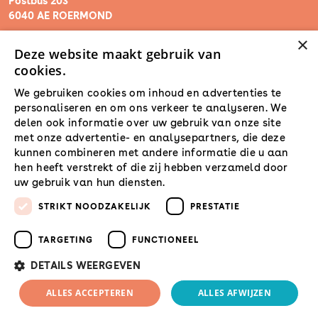
Postbus 203
6040 AE ROERMOND
×
Deze website maakt gebruik van
steunpunt@sam-limburg.nl
cookies.
0475-399281
We gebruiken cookies om inhoud en advertenties te
personaliseren en om ons verkeer te analyseren. We
delen ook informatie over uw gebruik van onze site
met onze advertentie- en analysepartners, die deze
kunnen combineren met andere informatie die u aan
hen heeft verstrekt of die zij hebben verzameld door
uw gebruik van hun diensten.
Lees verder
STRIKT NOODZAKELIJK
PRESTATIE
TARGETING
FUNCTIONEEL
DETAILS WEERGEVEN
© 2026 SamLimburg |
ALLES ACCEPTEREN
ALLES AFWIJZEN
Maatwerk website
door
Privacyverklaring
Disclaimer
Cookies
webmix