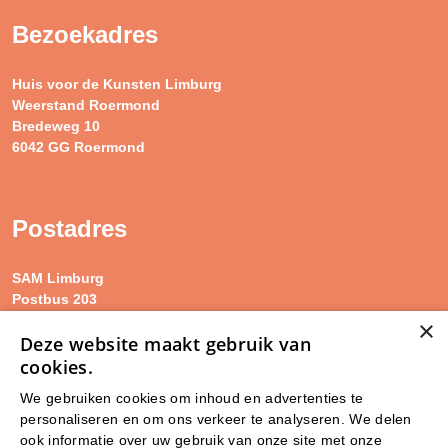
Bezoekadres
Huis voor de Kunsten Limburg
Weerstand Roermond
Bredeweg 10
6042 GG Roermond
Postadres
SAM Limburg
Postbus 203
6040 AE ROERMOND
×
Deze website maakt gebruik van
cookies.
steunpunt@sam-limburg.nl
We gebruiken cookies om inhoud en advertenties te
0475-399281
personaliseren en om ons verkeer te analyseren. We delen
ook informatie over uw gebruik van onze site met onze