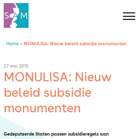
Home
»
MONULISA: Nieuw beleid subsidie monumenten
Home
Contact
27 mei 2015
MONULISA: Nieuw
SAM Limburg
beleid subsidie
Actueel
monumenten
Overheid
Gedeputeerde Staten passen subsidieregels aan