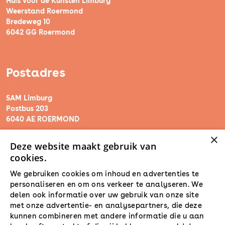
Huis voor de Kunsten Limburg
Weerstand Roermond
Bredeweg 10
6042 GG Roermond
Postadres
SAM Limburg
Postbus 203
6040 AE ROERMOND
×
Deze website maakt gebruik van
steunpunt@sam-limburg.nl
cookies.
0475-399281
We gebruiken cookies om inhoud en advertenties te
personaliseren en om ons verkeer te analyseren. We
delen ook informatie over uw gebruik van onze site
met onze advertentie- en analysepartners, die deze
kunnen combineren met andere informatie die u aan