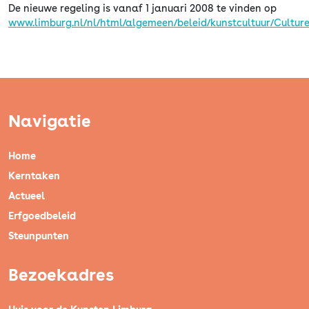
De nieuwe regeling is vanaf 1 januari 2008 te vinden op
www.limburg.nl/nl/html/algemeen/beleid/kunstcultuur/Cultur
Navigatie
Home
Kerntaken
Actueel
Erfgoedbeleid
Steunpunten
Bezoekadres