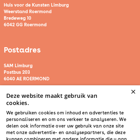
Huis voor de Kunsten Limburg
Weerstand Roermond
Bredeweg 10
6042 GG Roermond
Postadres
SAM Limburg
Postbus 203
6040 AE ROERMOND
×
Deze website maakt gebruik van
steunpunt@sam-limburg.nl
cookies.
0475-399281
We gebruiken cookies om inhoud en advertenties te
personaliseren en om ons verkeer te analyseren. We
delen ook informatie over uw gebruik van onze site
met onze advertentie- en analysepartners, die deze
kunnen combineren met andere informatie die u aan