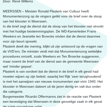
Erfgoed
Door: René Willems
MEERSSEN – Minister Ronald Plasterk van Cultuur heeft
Monumentenzorg op de vingers getikt voor de brief over de sloop
van het klooster in Meerssen.
In die brief zegt de dienst dat de sloop van het klooster niet strookt
met het huidige bestemmingsplan. De WD-Kamerleden Frans
Weekers en Jeanette ten Broecke vinden dat de dienst daarmee
voor zijn beurt spreekt.
Plasterk deelt die mening, blijkt uit zijn antwoord op de vragen van
de VVD’ers. De minister vindt niet dat Monumentenzorg wettelijke
procedures omzeilt, zoals Weekers en Ten Broecke suggereren,
maar noemt de brief van de dienst aan de gemeente Meerssen
wel ‘minder gepast’.
Plasterk is van oordeel dat de dienst in de brief in elk geval had
moeten wijzen op zijn beleid, waarbij het Rijk ‘zeer terughoudend’
is met het aanwijzen van nieuwe monumenten van vóór 1940. Het
klooster in Meerssen dateert uit de jaren dertig en valt dus onder
die categorie.
Burgemeester Ricardo Offermanns ziet in de reactie van Plasterk
een bevestiging dat Meerssen in deze gevoelige zaak in elk geval
de juiste procedures volgt.