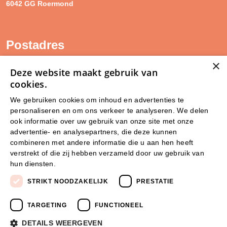
6042 GG Roermond
Postadres
×
SAM Limburg
Deze website maakt gebruik van
Postbus 203
cookies.
6040 AE ROERMOND
We gebruiken cookies om inhoud en advertenties te
personaliseren en om ons verkeer te analyseren. We delen
steunpunt@sam-limburg.nl
ook informatie over uw gebruik van onze site met onze
0475-399281
advertentie- en analysepartners, die deze kunnen
combineren met andere informatie die u aan hen heeft
verstrekt of die zij hebben verzameld door uw gebruik van
hun diensten.
Lees verder
STRIKT NOODZAKELIJK
PRESTATIE
TARGETING
FUNCTIONEEL
DETAILS WEERGEVEN