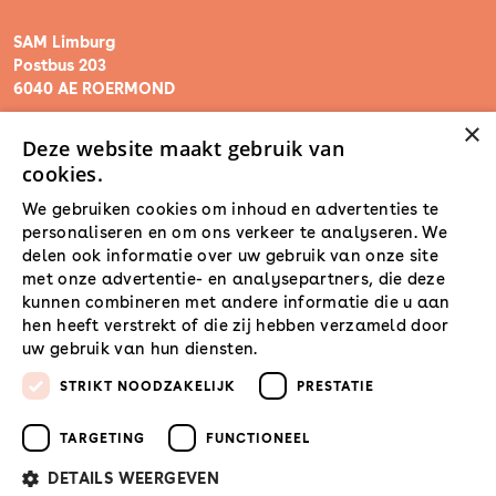
SAM Limburg
Postbus 203
6040 AE ROERMOND
×
Deze website maakt gebruik van
steunpunt@sam-limburg.nl
cookies.
0475-399281
We gebruiken cookies om inhoud en advertenties te
personaliseren en om ons verkeer te analyseren. We
delen ook informatie over uw gebruik van onze site
met onze advertentie- en analysepartners, die deze
kunnen combineren met andere informatie die u aan
hen heeft verstrekt of die zij hebben verzameld door
uw gebruik van hun diensten.
Lees verder
STRIKT NOODZAKELIJK
PRESTATIE
TARGETING
FUNCTIONEEL
DETAILS WEERGEVEN