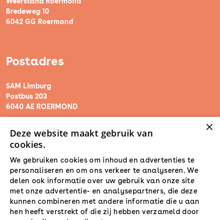
Weerstand Roermond
Bredeweg 10
6042 GG Roermond
Postadres
SAM Limburg
Postbus 203
6040 AE ROERMOND
×
Deze website maakt gebruik van
steunpunt@sam-limburg.nl
cookies.
0475-399281
We gebruiken cookies om inhoud en advertenties te
personaliseren en om ons verkeer te analyseren. We
delen ook informatie over uw gebruik van onze site
met onze advertentie- en analysepartners, die deze
kunnen combineren met andere informatie die u aan
hen heeft verstrekt of die zij hebben verzameld door