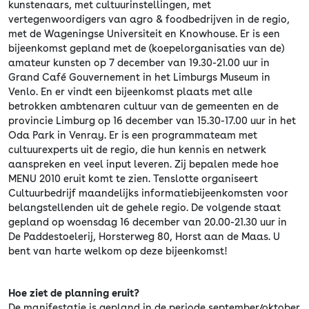
kunstenaars, met cultuurinstellingen, met
vertegenwoordigers van agro & foodbedrijven in de regio,
met de Wageningse Universiteit en Knowhouse. Er is een
bijeenkomst gepland met de (koepelorganisaties van de)
amateur kunsten op 7 december van 19.30-21.00 uur in
Grand Café Gouvernement in het Limburgs Museum in
Venlo. En er vindt een bijeenkomst plaats met alle
betrokken ambtenaren cultuur van de gemeenten en de
provincie Limburg op 16 december van 15.30-17.00 uur in het
Oda Park in Venray. Er is een programmateam met
cultuurexperts uit de regio, die hun kennis en netwerk
aanspreken en veel input leveren. Zij bepalen mede hoe
MENU 2010 eruit komt te zien. Tenslotte organiseert
Cultuurbedrijf maandelijks informatiebijeenkomsten voor
belangstellenden uit de gehele regio. De volgende staat
gepland op woensdag 16 december van 20.00-21.30 uur in
De Paddestoelerij, Horsterweg 80, Horst aan de Maas. U
bent van harte welkom op deze bijeenkomst!
Hoe ziet de planning eruit?
De manifestatie is gepland in de periode september/oktober