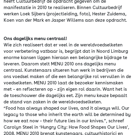
heeft Cultuurbedrijf de opdracht gegeven om de
manifestatie in 2010 te realiseren. Binnen Cultuurbedrijf
werken Loek Sijbers (projectleiding, foto), Hester Zuidema,
Koen van der Mark en Jasper Willems aan deze opdracht.
Ons dagelijks menu centraal!
Wie zich realiseert dat er veel in de wereldvoedselketen
voor verbetering vatbaar is, begrijpt dat in Noord Limburg
enorme kansen liggen hieraan een belangrijke bijdrage te
leveren. Daarom stelt MENU 2010 ons dagelijks menu
centraal. Kunstenaars situeren hun werk in bedrijven die
ons voedsel maken of die een belangrijke rol vervullen in de
voedselketen. MENU 2010 laat de bezoeker kennismaken
met – en reflecteren op – zijn eigen rol daarin. Want het is
de toeschouwer die dagelijks eet. Zijn menu keuze bepaalt
de stand van zaken in de wereldvoedselketen.
“Food has always shaped our lives, and it always will. Our
legacy to those who inherit the earth will be determined by
how we eat now – their future lies in our knives.”, schreef
Carolyn Steel in ‘Hungry City: How Food Shapes Our Lives’,
2008. MENU 2010 brengt kunstenaars, cultuurhistorici en