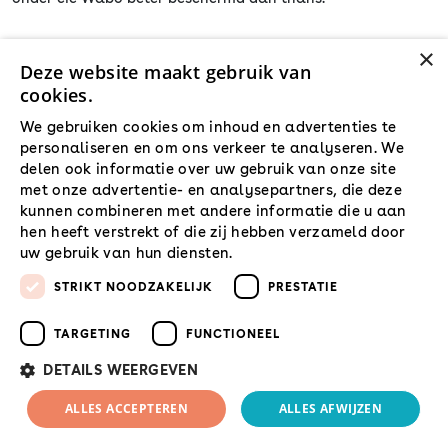
×
Deze website maakt gebruik van
Dick Peters is Universitair docent bij de vakgroep Staats- en
cookies.
bestuursrecht van de Universiteit van Tilburg, tevens vice-
president bij de rechtbank Breda. Dit artikel is geschreven
We gebruiken cookies om inhoud en advertenties te
op persoonlijke titel.
personaliseren en om ons verkeer te analyseren. We
delen ook informatie over uw gebruik van onze site
met onze advertentie- en analysepartners, die deze
Ik verwijs naar het advies van de Raad voor Cultuur van 10
kunnen combineren met andere informatie die u aan
november 2005 en naar mijn artikel ‘De Wabo: een ramp
hen heeft verstrekt of die zij hebben verzameld door
voor de bescherming van gebouwde monumenten’ in Gst
uw gebruik van hun diensten.
2007, nr. 7278, p. 407-413.
Lees verder
STRIKT NOODZAKELIJK
PRESTATIE
Stb, 2010, nr. 142.
TARGETING
FUNCTIONEEL
In Amsterdam heet deze verordening sinds kort
DETAILS WEERGEVEN
‘Erfgoedverordenmg 2010’ en die verordening kent
inderdaad in artikel 1 de begripsomschrijving van
ALLES ACCEPTEREN
ALLES AFWIJZEN
monument als een ‘zaak van algemeen belang’. Maar een
beschermd monument kan volgens diezelfde verordening