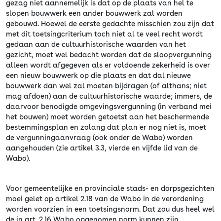
gezag niet aannemelijk is dat op de plaats van hel te
slopen bouwwerk een ander bouwwerk zal worden
gebouwd. Hoewel de eerste gedachte misschien zou zijn dat
met dit toetsingcriterium toch niet al te veel recht wordt
gedaan aan de cultuurhistorische waarden van het
gezicht, moet wel bedacht worden dat de sloopvergunning
alleen wordt afgegeven als er voldoende zekerheid is over
een nieuw bouwwerk op die plaats en dat dal nieuwe
bouwwerk dan wel zal moeten bijdragen (of althans; niet
mag afdoen) aan de cultuurhistorische waarde; immers, de
daarvoor benodigde omgevingsvergunning (in verband mei
het bouwen) moet worden getoetst aan het beschermende
bestemmingsplan en zolang dat plan er nog niet is, moet
de vergunningaanvraag (ook onder de Wabo) worden
aangehouden (zie artikel 3.3, vierde en vijfde lid van de
Wabo).
Voor gemeentelijke en provinciale stads- en dorpsgezichten
moei gelet op artikel 2.18 van de Wabo in de verordening
worden voorzien in een toetsingsnorm. Dat zou dus heel wel
de in art. 2.16 Wabo opgenomen norm kunnen zijn.