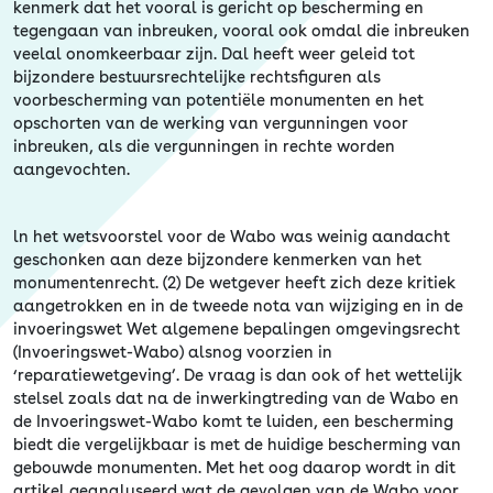
kenmerk dat het vooral is gericht op bescherming en
tegengaan van inbreuken, vooral ook omdal die inbreuken
veelal onomkeerbaar zijn. Dal heeft weer geleid tot
bijzondere bestuursrechtelijke rechtsfiguren als
voorbescherming van potentiële monumenten en het
opschorten van de werking van vergunningen voor
inbreuken, als die vergunningen in rechte worden
aangevochten.
ln het wetsvoorstel voor de Wabo was weinig aandacht
geschonken aan deze bijzondere kenmerken van het
monumentenrecht. (2) De wetgever heeft zich deze kritiek
aangetrokken en in de tweede nota van wijziging en in de
invoeringswet Wet algemene bepalingen omgevingsrecht
(Invoeringswet-Wabo) alsnog voorzien in
‘reparatiewetgeving’. De vraag is dan ook of het wettelijk
stelsel zoals dat na de inwerkingtreding van de Wabo en
de Invoeringswet-Wabo komt te luiden, een bescherming
biedt die vergelijkbaar is met de huidige bescherming van
gebouwde monumenten. Met het oog daarop wordt in dit
artikel geanalyseerd wat de gevolgen van de Wabo voor