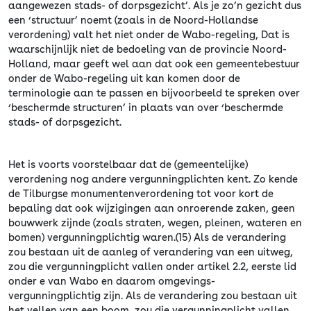
aangewezen stads- of dorpsgezicht’. Als je zo’n gezicht dus
een ‘structuur’ noemt (zoals in de Noord-Hollandse
verordening) valt het niet onder de Wabo-regeling, Dat is
waarschijnlijk niet de bedoeling van de provincie Noord-
Holland, maar geeft wel aan dat ook een gemeentebestuur
onder de Wabo-regeling uit kan komen door de
terminologie aan te passen en bijvoorbeeld te spreken over
‘beschermde structuren’ in plaats van over ‘beschermde
stads- of dorpsgezicht.
Het is voorts voorstelbaar dat de (gemeentelijke)
verordening nog andere vergunningplichten kent. Zo kende
de Tilburgse monumentenverordening tot voor kort de
bepaling dat ook wijzigingen aan onroerende zaken, geen
bouwwerk zijnde (zoals straten, wegen, pleinen, wateren en
bomen) vergunningplichtig waren.(15) Als de verandering
zou bestaan uit de aanleg of verandering van een uitweg,
zou die vergunningplicht vallen onder artikel 2.2, eerste lid
onder e van Wabo en daarom omgevings-
vergunningplichtig zijn. Als de verandering zou bestaan uit
het vellen van een boom, zou die vergunningplicht vallen