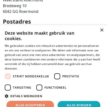
Weerstand Roermond
Bredeweg 10
6042 GG Roermond
Postadres
×
SAM Limburg
Deze website maakt gebruik van
Postbus 203
cookies.
6040 AE ROERMOND
We gebruiken cookies om inhoud en advertenties te personaliseren
steunpunt@sam-limburg.nl
en om ons verkeer te analyseren. We delen ook informatie over uw
gebruik van onze site met onze advertentie- en analysepartners, die
0475-399281
deze kunnen combineren met andere informatie die u aan hen heeft
verstrekt of die zij hebben verzameld door uw gebruik van hun
diensten.
Lees verder
STRIKT NOODZAKELIJK
PRESTATIE
© 2026
Privacyverklaring
Disclaimer
Cookies
TARGETING
FUNCTIONEEL
SamLimburg |
DETAILS WEERGEVEN
Maatwerk
website
door
ALLES ACCEPTEREN
ALLES AFWIJZEN