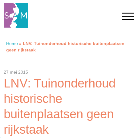
Home
»
LNV: Tuinonderhoud historische buitenplaatsen
Home
geen rijkstaak
Contact
27 mei 2015
LNV: Tuinonderhoud
SAM Limburg
historische
Actueel
buitenplaatsen geen
Overheid
rijkstaak