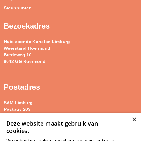
Steunpunten
Bezoekadres
Huis voor de Kunsten Limburg
Weerstand Roermond
Bredeweg 10
6042 GG Roermond
Postadres
SAM Limburg
Postbus 203
6040 AE ROERMOND
×
Deze website maakt gebruik van
cookies.
steunpunt@sam-limburg.nl
We gebruiken cookies om inhoud en advertenties te
0475-399281