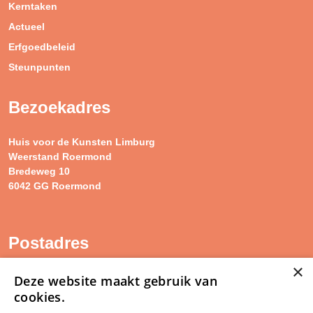
Kerntaken
Actueel
Erfgoedbeleid
Steunpunten
Bezoekadres
Huis voor de Kunsten Limburg
Weerstand Roermond
Bredeweg 10
6042 GG Roermond
Postadres
×
SAM Limburg
Deze website maakt gebruik van
Postbus 203
cookies.
6040 AE ROERMOND