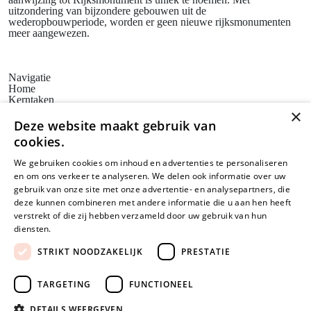
uitzondering van bijzondere gebouwen uit de
wederopbouwperiode, worden er geen nieuwe rijksmonumenten
meer aangewezen.
Navigatie
Home
Kerntaken
Actueel
×
Erfgoedbeleid
Deze website maakt gebruik van
Steunpunten
cookies.
Bezoekadres
Huis voor de Kunsten Limburg
We gebruiken cookies om inhoud en advertenties te personaliseren
Weerstand Roermond
en om ons verkeer te analyseren. We delen ook informatie over uw
Bredeweg 10
6042 GG Roermond
gebruik van onze site met onze advertentie- en analysepartners, die
Postadres
deze kunnen combineren met andere informatie die u aan hen heeft
SAM Limburg
verstrekt of die zij hebben verzameld door uw gebruik van hun
Postbus 203
diensten.
Lees verder
6040 AE ROERMOND
steunpunt@sam-limburg.nl
STRIKT NOODZAKELIJK
PRESTATIE
0475-399281
TARGETING
FUNCTIONEEL
DETAILS WEERGEVEN