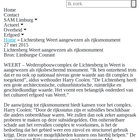
Home
Contact
SAM Limburg
Actueel
Overheid
Erfgoed
Home
»
Lichtenberg Weert aangewezen als rijksmonument
27 mei 2015
Lichtenberg Weert aangewezen als rijksmonument
Bron: Limburgse Courant
WEERT – Wederopbouwcomplex de Lichtenberg in Weert is
aangewezen als rijksbeschermd monument. “Ik ben ontzettend trots
dat er nu ook op nationaal niveau grote waarde aan dit complex is
toegekend”, aldus wethouder Harry Coolen. “De Lichtenberg heeft
een grote architectonische, cultuurhistorische, ruimtelijke en
geschiedkundige waarde. Het vormt een belangrijk onderdeel van
het cultureel erfgoed van Weert.”
De aanwijzing tot rijksmonument biedt kansen voor het complex.
Harry Coolen: “Door de rijksstatus zijn er subsidies beschikbaar
die anders onbereikbaar waren. We zullen dan ook zeker aanspraak
proberen te maken op deze subsidiegelden. Om onherstelbare
schade aan het vervallen complex te voorkomen, is het de
bedoeling dat het gebied weer een zinvol en structureel gebruik
krijgt. Deze nieuwe mogelijkheden kunnen ons hierbij helpen.” De
aanwijzing tot Rijksmonument is uniek te noemen. Met